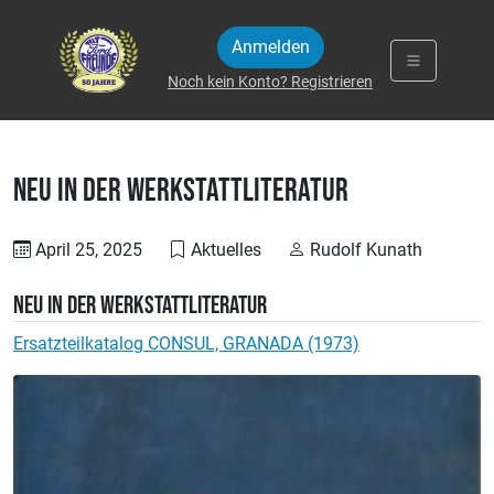
Zum Inhalt springen
Anmelden
Noch kein Konto? Registrieren
NEU in der Werkstattliteratur
April 25, 2025
Aktuelles
Rudolf Kunath
NEU in der Werkstattliteratur
Ersatzteilkatalog CONSUL, GRANADA (1973)