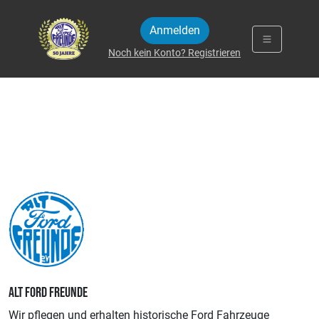
Zum Inhalt springen
Anmelden
Noch kein Konto? Registrieren
ALT FORD FREUNDE
Wir pflegen und erhalten historische Ford Fahrzeuge