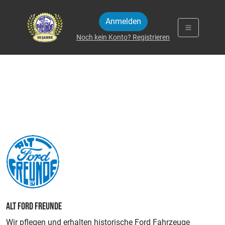
Zum Inhalt springen
Anmelden
Noch kein Konto? Registrieren
ALT FORD FREUNDE
Wir pflegen und erhalten historische Ford Fahrzeuge