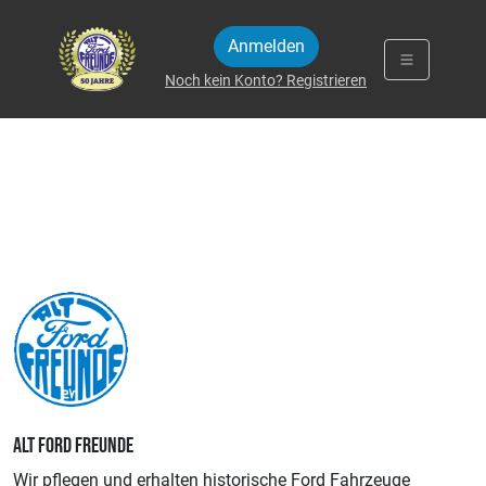
Zum Inhalt springen
Anmelden
Noch kein Konto? Registrieren
ALT FORD FREUNDE
Wir pflegen und erhalten historische Ford Fahrzeuge