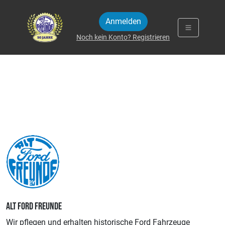
Zum Inhalt springen
Anmelden
Noch kein Konto? Registrieren
ALT FORD FREUNDE
Wir pflegen und erhalten historische Ford Fahrzeuge