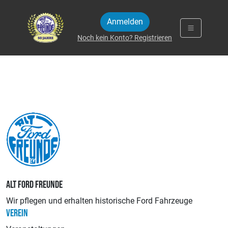
Zum Inhalt springen
Anmelden
Noch kein Konto? Registrieren
ALT FORD FREUNDE
Wir pflegen und erhalten historische Ford Fahrzeuge
VEREIN