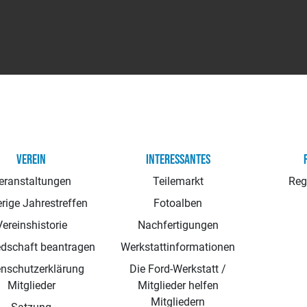
VEREIN
INTERESSANTES
eranstaltungen
Teilemarkt
Reg
rige Jahrestreffen
Fotoalben
Vereinshistorie
Nachfertigungen
edschaft beantragen
Werkstattinformationen
nschutzerklärung
Die Ford-Werkstatt /
Mitglieder
Mitglieder helfen
Mitgliedern