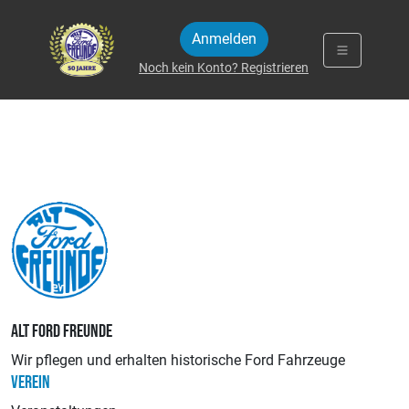
Zum Inhalt springen
Anmelden
Noch kein Konto? Registrieren
ALT FORD FREUNDE
Wir pflegen und erhalten historische Ford Fahrzeuge
VEREIN