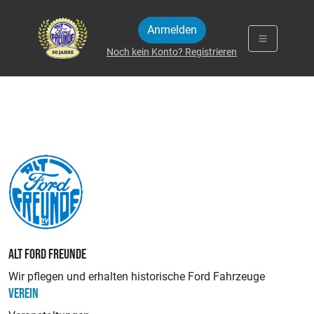
Zum Inhalt springen
Anmelden
Noch kein Konto? Registrieren
ALT FORD FREUNDE
Wir pflegen und erhalten historische Ford Fahrzeuge
VEREIN