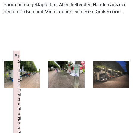
Baum prima geklappt hat. Allen helfenden Händen aus der
Region Gießen und Main-Taunus ein riesen Dankeschön.
×
×
F
F
ai
ai
le
le
d
d
t
t
o
o
in
in
iti
iti
al
al
iz
iz
e
e
pl
pl
u
u
gi
gi
n:
n:
w
w
pl
pl