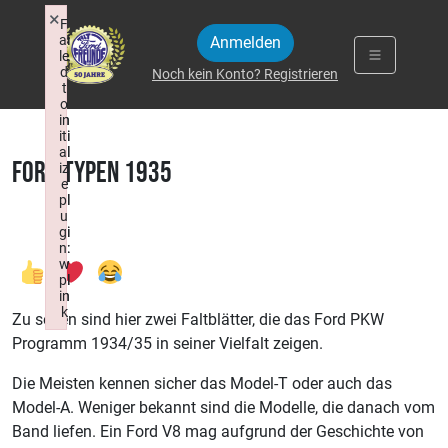
Zum Inhalt springen
×
×
F
F
ai
ai
Anmelden
le
le
d
d
Noch kein Konto? Registrieren
t
t
o
o
in
in
iti
iti
al
al
Ford Typen 1935
iz
iz
e
e
pl
pl
u
u
gi
gi
n:
n:
w
w
pl
pl
in
in
k
k
Zu sehen sind hier zwei Faltblätter, die das Ford PKW
Failed to initialize plugin: wplink
Failed to initialize plugin: wplink
Programm 1934/35 in seiner Vielfalt zeigen.
Die Meisten kennen sicher das Model-T oder auch das
Model-A. Weniger bekannt sind die Modelle, die danach vom
Band liefen. Ein Ford V8 mag aufgrund der Geschichte von