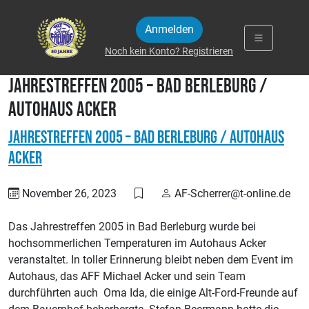
Zum Inhalt springen
Anmelden
Noch kein Konto? Registrieren
Jahrestreffen 2005 – Bad Berleburg /
Autohaus Acker
Jahrestreffen 2005 – Bad Berleburg / Autohaus
Acker
November 26, 2023
AF-Scherrer@t-online.de
Das Jahrestreffen 2005 in Bad Berleburg wurde bei
hochsommerlichen Temperaturen im Autohaus Acker
veranstaltet. In toller Erinnerung bleibt neben dem Event im
Autohaus, das AFF Michael Acker und sein Team
durchführten auch Oma Ida, die einige Alt-Ford-Freunde auf