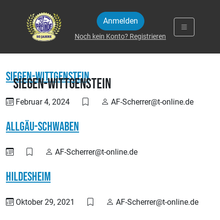
Zum Inhalt springen
Anmelden
Noch kein Konto? Registrieren
Siegen-Wittgenstein
Siegen-Wittgenstein
Februar 4, 2024
AF-Scherrer@t-online.de
Allgäu-Schwaben
AF-Scherrer@t-online.de
Hildesheim
Oktober 29, 2021
AF-Scherrer@t-online.de