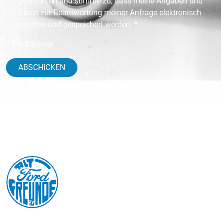
genommen und stimme zu, dass meine Angaben und
Daten zur Beantwortung meiner Anfrage elektronisch
erhoben und gespeichert werden. *
* Pflichtfelder
ABSCHICKEN