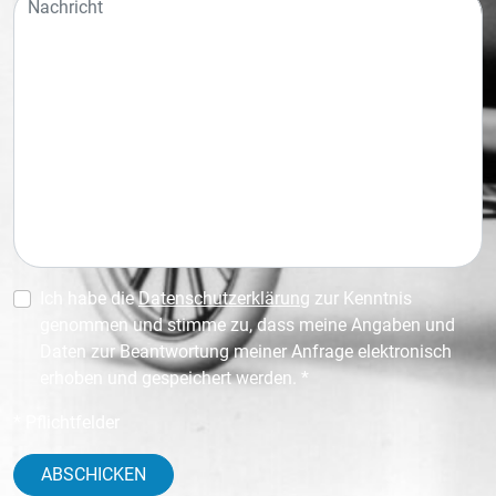
Ich habe die
Datenschutzerklärung
zur Kenntnis
genommen und stimme zu, dass meine Angaben und
Daten zur Beantwortung meiner Anfrage elektronisch
erhoben und gespeichert werden. *
* Pflichtfelder
ABSCHICKEN