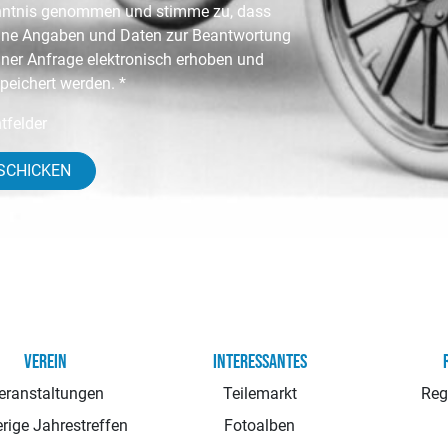
ntnis genommen und stimme zu, dass
ne Angaben und Daten zur Beantwortung
ner Anfrage elektronisch erhoben und
peichert werden. *
htfelder
SCHICKEN
VEREIN
INTERESSANTES
eranstaltungen
Teilemarkt
Reg
rige Jahrestreffen
Fotoalben