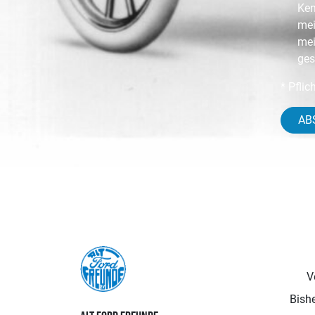
Ken
mei
mei
ges
* Pflic
AB
V
Bishe