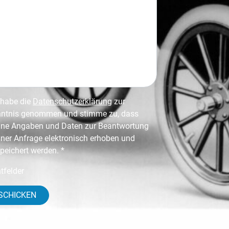
 habe die
Datenschutzerklärung
zur
ntnis genommen und stimme zu, dass
ne Angaben und Daten zur Beantwortung
ner Anfrage elektronisch erhoben und
peichert werden. *
htfelder
SCHICKEN