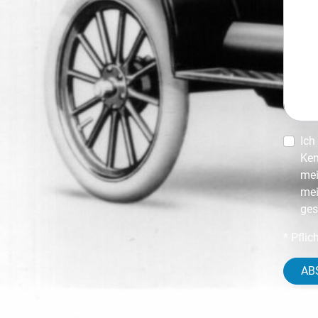
Ich
Ken
mei
mei
ges
* Pflic
AB