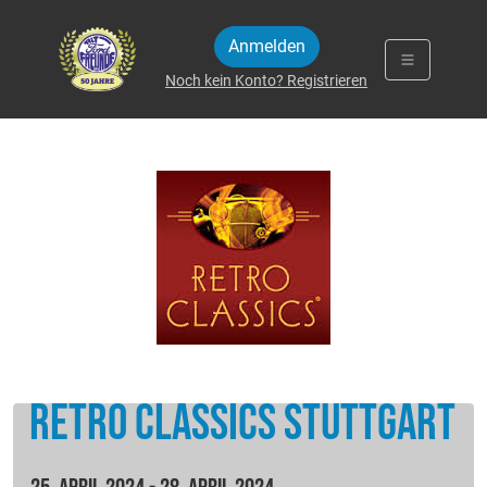
Zum Inhalt springen
Anmelden
Noch kein Konto? Registrieren
Retro Classics Stuttgart