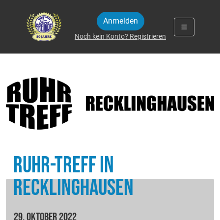
Zum Inhalt springen
Anmelden
Noch kein Konto? Registrieren
Ruhr-Treff in
Recklinghausen
29. Oktober 2022