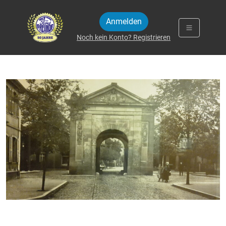
Zum Inhalt springen
Anmelden
Noch kein Konto? Registrieren