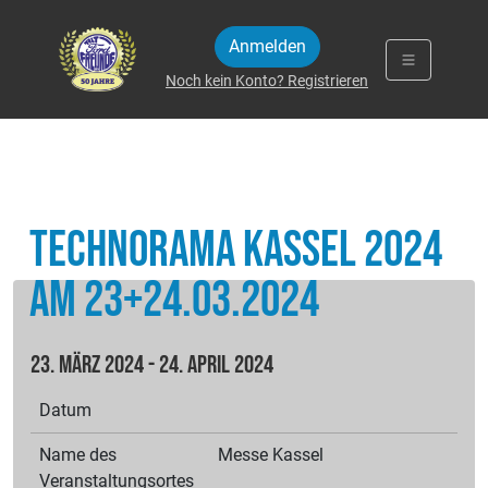
Zum Inhalt springen
Anmelden
Noch kein Konto? Registrieren
Technorama Kassel 2024
am 23+24.03.2024
23. März 2024 - 24. April 2024
Datum
Name des
Messe Kassel
Veranstaltungsortes