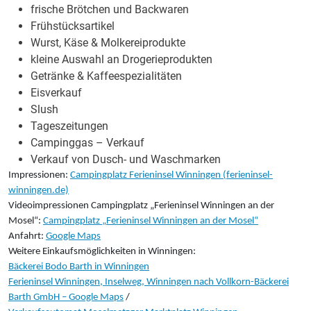
frische Brötchen und Backwaren
Frühstücksartikel
Wurst, Käse & Molkereiprodukte
kleine Auswahl an Drogerieprodukten
Getränke & Kaffeespezialitäten
Eisverkauf
Slush
Tageszeitungen
Campinggas – Verkauf
Verkauf von Dusch- und Waschmarken
Impressionen:
Campingplatz Ferieninsel Winningen (ferieninsel-
winningen.de)
Videoimpressionen Campingplatz „Ferieninsel Winningen an der
Mosel“:
Campingplatz „Ferieninsel Winningen an der Mosel“
Anfahrt:
Google Maps
Weitere Einkaufsmöglichkeiten in Winningen:
Bäckerei Bodo Barth in Winningen
Ferieninsel Winningen, Inselweg, Winningen nach Vollkorn-Bäckerei
Barth GmbH – Google Maps
/