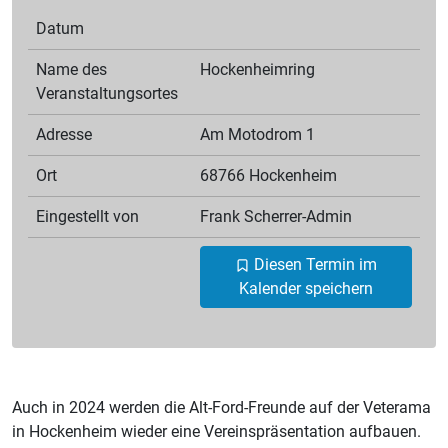
Datum
Name des
Hockenheimring
Veranstaltungsortes
Adresse
Am Motodrom 1
Ort
68766 Hockenheim
Eingestellt von
Frank
Scherrer-Admin
Diesen Termin im
Kalender speichern
Auch in 2024 werden die Alt-Ford-Freunde auf der Veterama
in Hockenheim wieder eine Vereinspräsentation aufbauen.