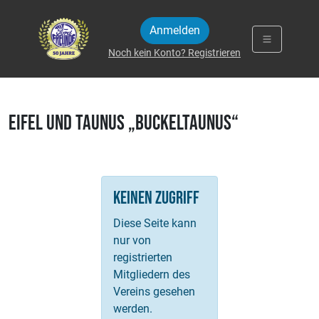
Zum Inhalt springen
Anmelden
Noch kein Konto? Registrieren
EIFEL und TAUNUS „Buckeltaunus“
Keinen Zugriff
Diese Seite kann
nur von
registrierten
Mitgliedern des
Vereins gesehen
werden.