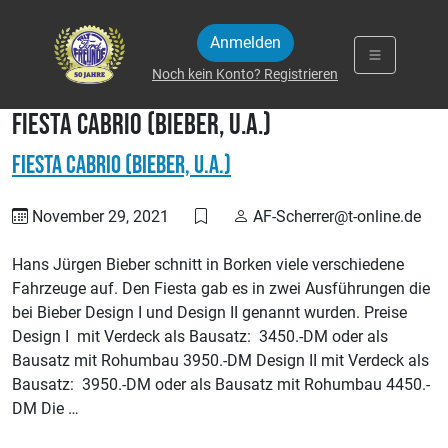
Zum Inhalt springen
Anmelden
Noch kein Konto? Registrieren
Fiesta Cabrio (Bieber, u.a.)
Fiesta Cabrio (Bieber, u.a.)
November 29, 2021
AF-Scherrer@t-online.de
Hans Jürgen Bieber schnitt in Borken viele verschiedene
Fahrzeuge auf. Den Fiesta gab es in zwei Ausführungen die
bei Bieber Design I und Design II genannt wurden. Preise
Design I mit Verdeck als Bausatz: 3450.-DM oder als
Bausatz mit Rohumbau 3950.-DM Design II mit Verdeck als
Bausatz: 3950.-DM oder als Bausatz mit Rohumbau 4450.-
DM Die …