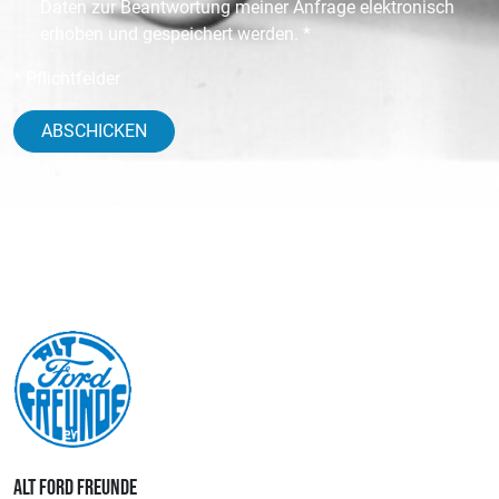
Daten zur Beantwortung meiner Anfrage elektronisch
erhoben und gespeichert werden. *
* Pflichtfelder
ABSCHICKEN
ALT FORD FREUNDE