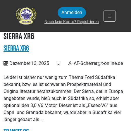
Zum Inhalt springen
Anmelden
Noch kein Konto? Registrieren
Sierra XR6
Sierra XR6
Dezember 13, 2025
AF-Scherrer@t-online.de
Leider ist bisher nur wenig zum Thema Ford Südafrika
bekannt, bzw. es ist schwer an Prospektmaterial und
Originalliteratur heranzukommen. Der Sierra, der in Europa
angeboten wurde, hieß auch in Südafrika so, erhielt aber
optional den 3,0 V6 Motor. Dieser ist als „Essex-V6“ aus
Capri und Granada bekannt, wurde aber in Südafrika viel
länger gebaut als …