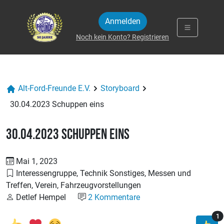
Zum Inhalt springen
Anmelden
Noch kein Konto? Registrieren
Alt-Ford-Freunde E.V.
Storyboard
30.04.2023 Schuppen eins
30.04.2023 Schuppen eins
Mai 1, 2023
Interessengruppe, Technik Sonstiges, Messen und
Treffen, Verein, Fahrzeugvorstellungen
Detlef Hempel
2 Kommentare
T
1