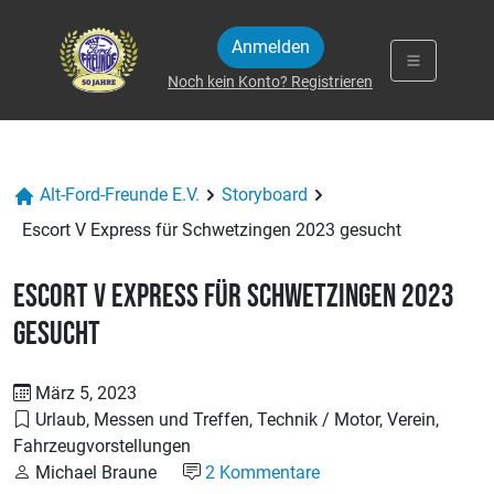
Zum Inhalt springen
Anmelden
Noch kein Konto? Registrieren
Alt-Ford-Freunde E.V.
Storyboard
Escort V Express für Schwetzingen 2023 gesucht
Escort V Express für Schwetzingen 2023
gesucht
März 5, 2023
Urlaub, Messen und Treffen, Technik / Motor, Verein,
Fahrzeugvorstellungen
Michael Braune
2 Kommentare