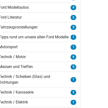
Ford Modellautos
4
Ford Literatur
2
Fahrzeugvorstellungen
5
Tipps rund um unsere alten Ford Modelle
1
Motorsport
1
Technik / Motor
6
Messen und Treffen
5
Technik / Scheiben (Glas) und
1
Dichtungen
Technik / Karosserie
3
Technik / Elektrik
1