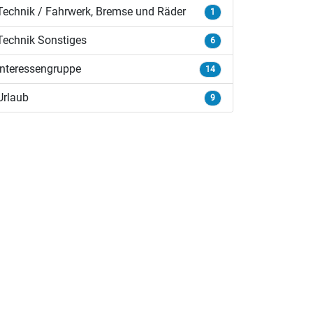
Technik / Fahrwerk, Bremse und Räder
1
Technik Sonstiges
6
Interessengruppe
14
Urlaub
9