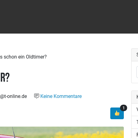
as schon ein Oldtimer?
er?
@t-online.de
Keine Kommentare
Thumbs
1