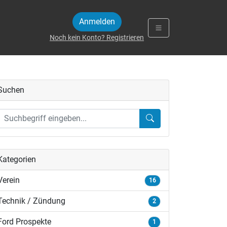
Anmelden
Noch kein Konto? Registrieren
Suchen
Kategorien
_up count
Verein
16
Technik / Zündung
2
Ford Prospekte
1