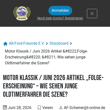
Zum Inhalt springen
Anmelden
Noch kein Konto? Registrieren
Alt-Ford-Freunde E.V.
Storyboard
Motor Klassik / Juni 2026 Artikel &#8222;Folge-
Erscheinung&#8220; &#8211; Wie sehen junge
Oldtimerfahrer die Szene?
Motor Klassik / Juni 2026 Artikel „Folge-
Erscheinung“ – Wie sehen junge
Oldtimerfahrer die Szene?
Juni 28, 2026
Verein
AF-Scherrer@t-online.de