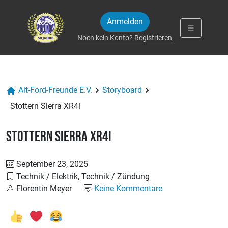
Zum Inhalt springen
Anmelden
Noch kein Konto? Registrieren
Alt-Ford-Freunde E.V.
Storyboard
Stottern Sierra XR4i
Stottern Sierra XR4i
September 23, 2025
Technik / Elektrik, Technik / Zündung
Florentin Meyer
Keine Kommentare